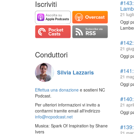
Iscriviti
#143:
Lambe
21 lugl
Oggi pa
Lamber
#142:
21 giug
Conduttori
Oggi pa
#141:
Silvia Lazzaris
21 mag
Oggi pa
Effettua una donazione
e sostieni NC
Podcast.
#140:
21 apri
Per ulteriori informazioni vi invito a
conttarmi tramite email all'indirizzo
Oggi pa
info@ncpodcast.net
Musica: Spark Of Inspiration by Shane
#139:
Ivers
21 mar