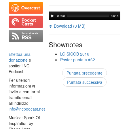
00:00
00:00
⏬ Download (3 MB)
Shownotes
LG SICOB 2016
Effettua una
Poster puntata #62
donazione
e
sostieni NC
Podcast.
Puntata precedente
Per ulteriori
Puntata successiva
informazioni vi
invito a conttarmi
tramite email
all'indirizzo
info@ncpodcast.net
Musica: Spark Of
Inspiration by
Shane Ivers