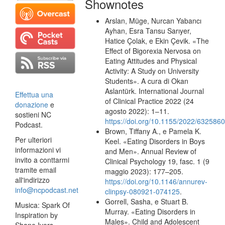
Shownotes
Arslan, Müge, Nurcan Yabancı
Ayhan, Esra Tansu Sarıyer,
Hatice Çolak, e Ekin Çevik. «The
Effect of Bigorexia Nervosa on
Eating Attitudes and Physical
Activity: A Study on University
Students». A cura di Okan
Aslantürk. International Journal
Effettua una
of Clinical Practice 2022 (24
donazione
e
agosto 2022): 1–11.
sostieni NC
https://doi.org/10.1155/2022/632586
Podcast.
Brown, Tiffany A., e Pamela K.
Per ulteriori
Keel. «Eating Disorders in Boys
informazioni vi
and Men». Annual Review of
invito a conttarmi
Clinical Psychology 19, fasc. 1 (9
tramite email
maggio 2023): 177–205.
all'indirizzo
https://doi.org/10.1146/annurev-
info@ncpodcast.net
clinpsy-080921-074125
.
Gorrell, Sasha, e Stuart B.
Musica: Spark Of
Murray. «Eating Disorders in
Inspiration by
Males». Child and Adolescent
Shane Ivers