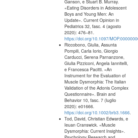
Ganson, e Stuart B. Murray.
«Eating Disorders in Adolescent
Boys and Young Men: An
Update». Current Opinion in
Pediatrics 32, fasc. 4 (agosto
2020): 476–81.
https://doi.org/10.1097/MOP.00000
Riccobono, Giulia, Assunta
Pompili, Carla Iorio, Giorgio
Carducci, Serena Parnanzone,
Giulia Pizziconi, Angela Iannitelli,
e Francesca Pacitti. «An
Instrument for the Evaluation of
Muscle Dysmorphia: The Italian
Validation of the Adonis Complex
Questionnaire». Brain and
Behavior 10, fasc. 7 (luglio
2020): e01666.
https://doi.org/10.1002/brb3.1666
.
Tod, David, Christian Edwards, e
Ieuan Cranswick. «Muscle
Dysmorphia: Current Insights».
Psychology Research and