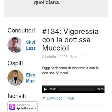
quotidiana.
Conduttori
#134: Vigoressia
con la dott.ssa
Silvia
Muccioli
Lazzaris
21 ottobre 2025 - 8 minuti
Ospiti
Oggi parleremo di Vigoressia con la
dott.ssa Muccioli
Eleonora
Muccioli
00:00
00:00
Iscriviti
⏬ Download (4 MB)