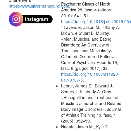
Psychiatric Clinics of North
https://www.silvermansound.com/
America 28, fasc. 4 (ottobre
2019): 641–51.
https://doi.org/10.1016/j.chc.2019.05
* Lavender, Jason M., Tiffany A.
Brown, e Stuart B. Murray.
«Men, Muscles, and Eating
Disorders: An Overview of
Traditional and Muscularity-
Oriented Disordered Eating».
Current Psychiatry Reports 19,
fasc. 6 (giugno 2017): 32.
https://doi.org/10.1007/s11920-
017-0787-5
.
Leone, James E., Edward J.
Sedory, e Kimberly A. Gray.
«Recognition and Treatment of
Muscle Dysmorphia and Related
Body Image Disorders». Journal
of Athletic Training 40, fasc. 4
(2005): 352–59.
Nagata, Jason M., Kyle T.