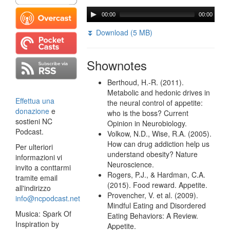
00:00
00:00
⏬ Download (5 MB)
Shownotes
Berthoud, H.-R. (2011).
Metabolic and hedonic drives in
Effettua una
the neural control of appetite:
donazione
e
who is the boss? Current
sostieni NC
Opinion in Neurobiology.
Podcast.
Volkow, N.D., Wise, R.A. (2005).
How can drug addiction help us
Per ulteriori
understand obesity? Nature
informazioni vi
Neuroscience.
invito a conttarmi
Rogers, P.J., & Hardman, C.A.
tramite email
(2015). Food reward. Appetite.
all'indirizzo
Provencher, V. et al. (2009).
info@ncpodcast.net
Mindful Eating and Disordered
Musica: Spark Of
Eating Behaviors: A Review.
Inspiration by
Appetite.