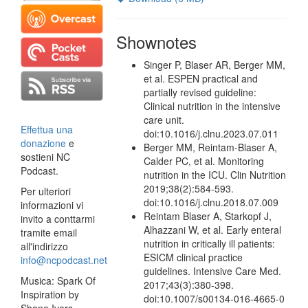
Shownotes
Singer P, Blaser AR, Berger MM,
et al. ESPEN practical and
partially revised guideline:
Clinical nutrition in the intensive
care unit.
Effettua una
doi:10.1016/j.clnu.2023.07.011
donazione
e
Berger MM, Reintam-Blaser A,
sostieni NC
Calder PC, et al. Monitoring
Podcast.
nutrition in the ICU. Clin Nutrition
2019;38(2):584-593.
Per ulteriori
doi:10.1016/j.clnu.2018.07.009
informazioni vi
Reintam Blaser A, Starkopf J,
invito a conttarmi
Alhazzani W, et al. Early enteral
tramite email
nutrition in critically ill patients:
all'indirizzo
ESICM clinical practice
info@ncpodcast.net
guidelines. Intensive Care Med.
Musica: Spark Of
2017;43(3):380-398.
Inspiration by
doi:10.1007/s00134-016-4665-0
Shane Ivers