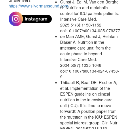
Gunst J, Egi M, Van den Berghe
https://www.silvermansound.com/
G. Nutrition and metabolic
control for ICU patients patients.
Intensive Care Med.
2025;51(6):1150-1152.
doi:10.1007/s00134-025-079377
de Man AME, Gunst J, Reintam
Blaser A. Nutrition in the
intensive care unit: from the
acute phase to beyond.
Intensive Care Med.
2024;50(7):1035-1048.
doi:10.1007/s00134-024-07458-
9
Thibault R, Bear DE, Fischer A,
et al. Implementation of the
ESPEN guideline on clinical
nutrition in the intensive care
unit (ICU): It is time to move
forward!: A position paper from
the 'nutrition in the ICU' ESPEN
special interest group. Clin Nutr
ESPEN. 2023;57:318-330.